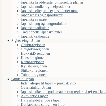
Japanske krydderurter og spiselige planter
Japanske nudler og melprodukter
Japanske olier, saucer, krydderier mm.
Japanske ris og risprodukter
Japanske svampe
Japansk tang og tangprodukter
Japansk madkultur
Traditionelle japanske retter
Japansk køkkengrej
Sightseeing i Japan
Chubu-regionen
Chūgoku-regionen
Hokkaidō-regionen
Kansai-regionen
Kanto-regionen
Kyushu-regionen
Shikoku-regionen
Tohoku-regionen
Guide til Japan
Inden afrejse til Japan – praktisk info
Overnatning i Japan
Japansk etikette – gode manerer og regler på rejsen i Jap
Aktiv ferie i Japan
Hvis uheldet er ude i Japan
Det japanske sprog – en intro