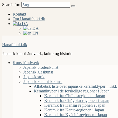
Search for:
Kontakt
Om Hanafubuki.dk
DA
DA
EN
Hanafubuki.dk
Japansk kunsthåndværk, kultur og historie
Kunsthåndværk
Japansk broderikunst
Japansk glaskunst
Japansk strik
Japansk keramisk kunst
Alfabetisk liste over japanske keramiktyper – inkl.
Keramiktyper i de forskellige regioner i Japan
Keramik fra Chūbu-regionen i Japan
Keramik fra Chūgoku-regionen i Japan
Keramik fra Kansai-regionen i Japan
Keramik fra Kantō-regionen i Japan
Keramik fra Kyūshū-regionen i Japan