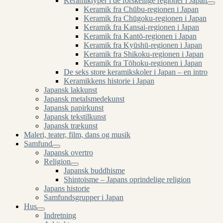
Keramiktyper i de forskellige regioner i Japan
Keramik fra Chūbu-regionen i Japan
Keramik fra Chūgoku-regionen i Japan
Keramik fra Kansai-regionen i Japan
Keramik fra Kantō-regionen i Japan
Keramik fra Kyūshū-regionen i Japan
Keramik fra Shikoku-regionen i Japan
Keramik fra Tōhoku-regionen i Japan
De seks store keramikskoler i Japan – en intro
Keramikkens historie i Japan
Japansk lakkunst
Japansk metalsmedekunst
Japansk papirkunst
Japansk tekstilkunst
Japansk trækunst
Maleri, teater, film, dans og musik
Samfund
Japansk overtro
Religion
Japansk buddhisme
Shintoisme – Japans oprindelige religion
Japans historie
Samfundsgrupper i Japan
Hus
Indretning