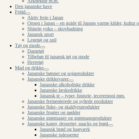
Arkitektur m.m.
Den japanske have
Fritid
Aktiv ferie i Japan
Onsen i Japan – en guide til Japans varme kilder, kultur o
Shinrin yoku – skovbadning
Japansk sport
Legetøj og spil
Tøj og mode
Dametøj
Tilbehør til japansk tøj og mode
Herretøj
Mad og drikke
Japanske bønner og sojaprodukter
Japanske drikkevarer
Japanske alkoholiske drikke
Japanske læskedrikke
Japansk te – typer, historie, teceremoni mm.
Japanske fermenterede og syltede produkter
Japanske fiske- og skaldyrsprodukter
Japanske frugter og nødder
Japanske grøntsager og grøntsagsprodukter
Japanske kager, desserter, snacks og brød
Japansk brød og bagværk
Japanske isdesserter