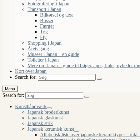
Fotografering i Japan
Transport i Japan
Bilkørsel og taxa
Busser
Færger
Tog
Fly
Shopping i Japan
Årets gang
Museer i Japan – en guide
Toiletter i Japan
Mere om Japan – guide til bøger, apps, links, nyheder m
Kort over Japan
Search for:
Menu
Search for:
Kunsthåndværk
Japansk broderikunst
Japansk glaskunst
Japansk strik
Japansk keramisk kunst
Alfabetisk liste over japanske keramiktyper – inkl.