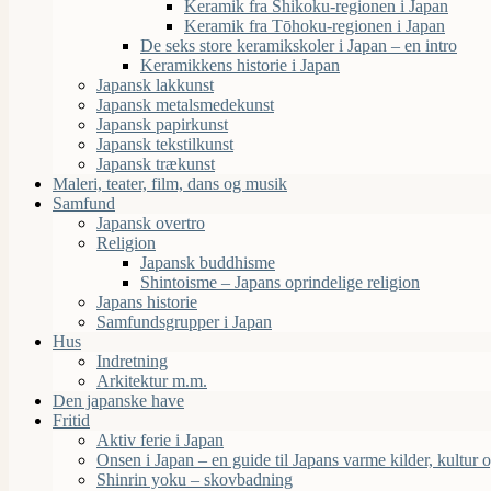
Keramik fra Shikoku-regionen i Japan
Keramik fra Tōhoku-regionen i Japan
De seks store keramikskoler i Japan – en intro
Keramikkens historie i Japan
Japansk lakkunst
Japansk metalsmedekunst
Japansk papirkunst
Japansk tekstilkunst
Japansk trækunst
Maleri, teater, film, dans og musik
Samfund
Japansk overtro
Religion
Japansk buddhisme
Shintoisme – Japans oprindelige religion
Japans historie
Samfundsgrupper i Japan
Hus
Indretning
Arkitektur m.m.
Den japanske have
Fritid
Aktiv ferie i Japan
Onsen i Japan – en guide til Japans varme kilder, kultur o
Shinrin yoku – skovbadning