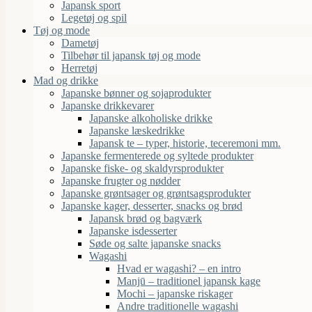
Japansk sport
Legetøj og spil
Tøj og mode
Dametøj
Tilbehør til japansk tøj og mode
Herretøj
Mad og drikke
Japanske bønner og sojaprodukter
Japanske drikkevarer
Japanske alkoholiske drikke
Japanske læskedrikke
Japansk te – typer, historie, teceremoni mm.
Japanske fermenterede og syltede produkter
Japanske fiske- og skaldyrsprodukter
Japanske frugter og nødder
Japanske grøntsager og grøntsagsprodukter
Japanske kager, desserter, snacks og brød
Japansk brød og bagværk
Japanske isdesserter
Søde og salte japanske snacks
Wagashi
Hvad er wagashi? – en intro
Manjū – traditionel japansk kage
Mochi – japanske riskager
Andre traditionelle wagashi