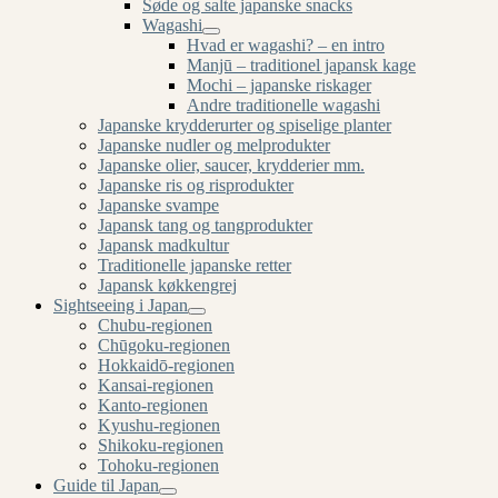
Søde og salte japanske snacks
Wagashi
Hvad er wagashi? – en intro
Manjū – traditionel japansk kage
Mochi – japanske riskager
Andre traditionelle wagashi
Japanske krydderurter og spiselige planter
Japanske nudler og melprodukter
Japanske olier, saucer, krydderier mm.
Japanske ris og risprodukter
Japanske svampe
Japansk tang og tangprodukter
Japansk madkultur
Traditionelle japanske retter
Japansk køkkengrej
Sightseeing i Japan
Chubu-regionen
Chūgoku-regionen
Hokkaidō-regionen
Kansai-regionen
Kanto-regionen
Kyushu-regionen
Shikoku-regionen
Tohoku-regionen
Guide til Japan