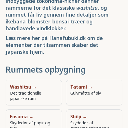
indbyggede tokonoma-nicher danner
rammerne for det klassiske
washitsu
, og
rummet får liv gennem fine detaljer som
ikebana-blomster, bonsai-træer og
håndlavede vindklokker.
Læs mere her på Hanafubuki.dk om de
elementer der tilsammen skaber det
japanske hjem.
Rummets opbygning
Washitsu →
Tatami →
Det traditionelle
Gulvmåtte af siv
japanske rum
Fusuma →
Shōji →
Skydedør af papir og
Skydedør af