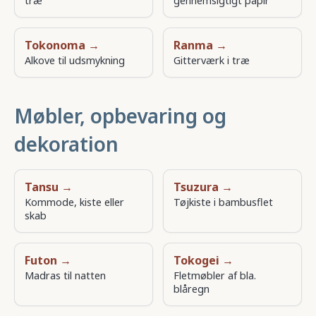
træ
gennemsigtigt papir
Tokonoma →
Ranma →
Alkove til udsmykning
Gitterværk i træ
Møbler, opbevaring og
dekoration
Tansu →
Tsuzura →
Kommode, kiste eller
Tøjkiste i bambusflet
skab
Futon →
Tokogei →
Madras til natten
Fletmøbler af bla.
blåregn