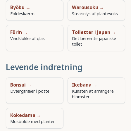
Byōbu →
Warousoku →
Foldeskærm
Stearinlys af plantevoks
Fūrin →
Toiletter i Japan →
Vindklokke af glas
Det berømte japanske
toilet
Levende indretning
Bonsai →
Ikebana →
Dværgtræer i potte
Kunsten at arrangere
blomster
Kokedama →
Mosbolde med planter