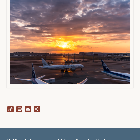
Copy
Print
Email
Share
Link