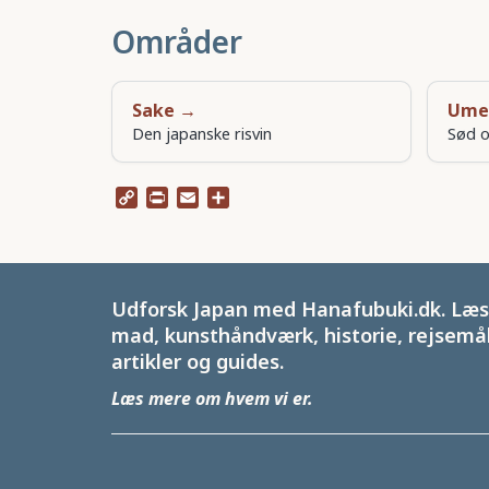
Områder
Sake →
Ume
Den japanske risvin
Sød o
Copy
Print
Email
Share
Link
Udforsk Japan med Hanafubuki.dk. Læs 
mad, kunsthåndværk, historie, rejsemål
artikler og guides.
Læs mere om hvem vi er
.