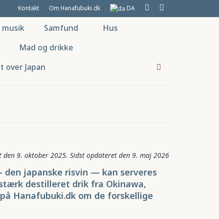
Kontakt
Om Hanafubuki.dk
DA
g musik
Samfund
Hus
Mad og drikke
t over Japan
9. oktober 2025
9. maj 2026
den japanske risvin — kan serveres
stærk destilleret drik fra Okinawa,
 på Hanafubuki.dk om de forskellige