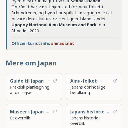
Byen blev grundlagt i 1867 af
Sendai-klanen
.
Området har været hjemsted for Ainu-folket i
århundreder, og byen har spillet en vigtig rolle i at
bevare deres kulturarv. Her ligger blandt andet
Upopoy National Ainu Museum and Park
, der
åbnede i 2020.
Officiel turistside:
shiraoi.net
Mere om Japan
Guide til Japan →
Ainu-folket →
Praktisk planlægning
Japans oprindelige
af din rejse
befolkning
Museer i Japan →
Japans historie →
Et overblik
Japans historie i
overblik