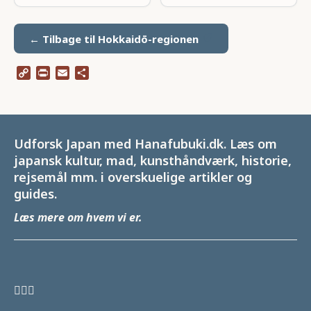
← Tilbage til Hokkaidō-regionen
Copy
Print
Email
Share
Link
Udforsk Japan med Hanafubuki.dk. Læs om
japansk kultur, mad, kunsthåndværk, historie,
rejsemål mm. i overskuelige artikler og
guides.
Læs mere om hvem vi er
.