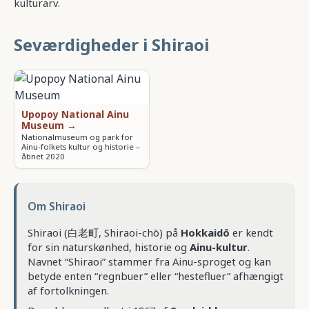
kulturarv.
Seværdigheder i Shiraoi
Upopoy National Ainu
Museum →
Nationalmuseum og park for
Ainu-folkets kultur og historie –
åbnet 2020
Om Shiraoi
Shiraoi (白老町, Shiraoi-chō) på
Hokkaidō
er kendt
for sin naturskønhed, historie og
Ainu-kultur
.
Navnet “Shiraoi” stammer fra Ainu-sproget og kan
betyde enten “regnbuer” eller “hestefluer” afhængigt
af fortolkningen.