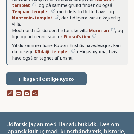
templet
, og på samme grund finder du også
Tenjuan-templet
med dets to flotte haver og
Nanzenin-templet
, der tidligere var en kejserlig
villa.
Mod nord når du den historiske villa
Murin-an
, og
lige op ad denne starter
Filosofstien
.
Vil du sammenligne Kobori Enshūs havedesigns, kan
du besøge
Kōdaiji-templet
i Higashiyama, hvis
have også er tegnet af Enshū.
← Tilbage til Østlige Kyoto
Copy
Print
Email
Share
Link
Udforsk Japan med Hanafubuki.dk. Læs om
japansk kultur, mad, kunsthåndværk, historie,