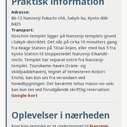
Praktisk information
Adresse:
86-12 Nanzenji Fukuchi-chō, Sakyō-ku, Kyoto 606-
8435
Transport:
Konchiin-templet ligger på Nanzenji-templets grund
i Sakyō-distriktet. Det nås på cirka 10 minutters gang
fra Keage Station på Tōzai-linjen, eller med bus 5 fra
Kyoto Station til stoppestedet Nanzenji-Eikandō-
michi. Templet har separat entré fra Nanzenji-
templet. Tsurukame-haven (trane- og
skildpaddehaven), tegnet af temesteren Kobori
Enshū, kan kun ses fra verandaen ved
hovedbygningen. Det berømte tehus Hasso-no-seki
kan kun ses ved forudgående skriftlig reservation.
Google-kort
Oplevelser i nærheden
Konchiin-templet er et undertempel til
Nanzenji-