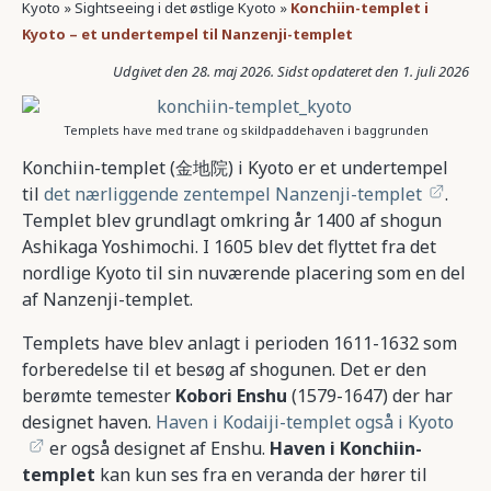
Kyoto
»
Sightseeing i det østlige Kyoto
»
Konchiin-templet i
Kyoto – et undertempel til Nanzenji-templet
28. maj 2026
1. juli 2026
Templets have med trane og skildpaddehaven i baggrunden
Konchiin-templet (金地院) i Kyoto er et undertempel
til
det nærliggende zentempel Nanzenji-templet
.
Templet blev grundlagt omkring år 1400 af shogun
Ashikaga Yoshimochi. I 1605 blev det flyttet fra det
nordlige Kyoto til sin nuværende placering som en del
af Nanzenji-templet.
Templets have blev anlagt i perioden 1611-1632 som
forberedelse til et besøg af shogunen. Det er den
berømte temester
Kobori Enshu
(1579-1647) der har
designet haven.
Haven i Kodaiji-templet også i Kyoto
er også designet af Enshu.
Haven i Konchiin-
templet
kan kun ses fra en veranda der hører til