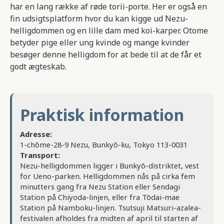
har en lang række af røde torii-porte. Her er også en
fin udsigtsplatform hvor du kan kigge ud Nezu-
helligdommen og en lille dam med koi-karper. Otome
betyder pige eller ung kvinde og mange kvinder
besøger denne helligdom for at bede til at de får et
godt ægteskab.
Praktisk information
Adresse:
1-chōme-28-9 Nezu, Bunkyō-ku, Tokyo 113-0031
Transport:
Nezu-helligdommen ligger i Bunkyō-distriktet, vest
for Ueno-parken. Helligdommen nås på cirka fem
minutters gang fra Nezu Station eller Sendagi
Station på Chiyoda-linjen, eller fra Tōdai-mae
Station på Namboku-linjen. Tsutsuji Matsuri-azalea-
festivalen afholdes fra midten af april til starten af