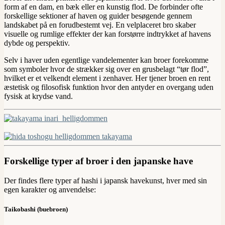
form af en dam, en bæk eller en kunstig flod. De forbinder ofte
forskellige sektioner af haven og guider besøgende gennem
landskabet på en forudbestemt vej. En velplaceret bro skaber
visuelle og rumlige effekter der kan forstørre indtrykket af havens
dybde og perspektiv.
Selv i haver uden egentlige vandelementer kan broer forekomme
som symboler hvor de strækker sig over en grusbelagt “tør flod”,
hvilket er et velkendt element i zenhaver. Her tjener broen en rent
æstetisk og filosofisk funktion hvor den antyder en overgang uden
fysisk at krydse vand.
Forskellige typer af broer i den japanske have
Der findes flere typer af hashi i japansk havekunst, hver med sin
egen karakter og anvendelse:
Taikobashi (buebroen)