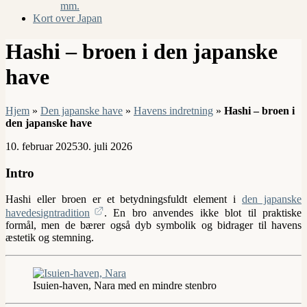
mm.
Kort over Japan
Hashi – broen i den japanske
have
Hjem
»
Den japanske have
»
Havens indretning
»
Hashi – broen i
den japanske have
10. februar 2025
30. juli 2026
Intro
Hashi eller broen er et betydningsfuldt element i
den japanske
havedesigntradition
. En bro anvendes ikke blot til praktiske
formål, men de bærer også dyb symbolik og bidrager til havens
æstetik og stemning.
Isuien-haven, Nara med en mindre stenbro