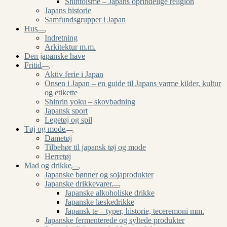
Shintoisme – Japans oprindelige religion
Japans historie
Samfundsgrupper i Japan
Hus
Indretning
Arkitektur m.m.
Den japanske have
Fritid
Aktiv ferie i Japan
Onsen i Japan – en guide til Japans varme kilder, kultur
og etikette
Shinrin yoku – skovbadning
Japansk sport
Legetøj og spil
Tøj og mode
Dametøj
Tilbehør til japansk tøj og mode
Herretøj
Mad og drikke
Japanske bønner og sojaprodukter
Japanske drikkevarer
Japanske alkoholiske drikke
Japanske læskedrikke
Japansk te – typer, historie, teceremoni mm.
Japanske fermenterede og syltede produkter