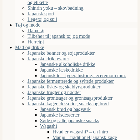
og etikette
Shinrin yoku – skovbadning
Japansk sport
Legetøj og spil
Tøj og mode
Dametøj
Tilbehør til japansk tøj og mode
Herretøj
Mad og drikke
Japanske bønner og sojaprodukter
Japanske drikkevarer
Japanske alkoholiske drikke
Japanske læskedrikke
Japansk te – typer, historie, teceremoni mm.
Japanske fermenterede og syltede produkter
Japanske fiske- og skaldyrsprodukter
Japanske frugter og nødder
Japanske grøntsager og grøntsagsprodukter
Japanske kager, desserter, snacks og brød
Japansk brød og bagværk
Japanske isdesserter
Søde og salte japanske snacks
Wagashi
Hvad er wagashi? – en intro
Manjū – traditionel japansk kage