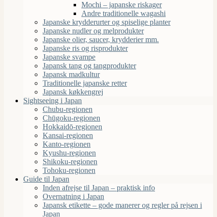
Mochi – japanske riskager
Andre traditionelle wagashi
Japanske krydderurter og spiselige planter
Japanske nudler og melprodukter
Japanske olier, saucer, krydderier mm.
Japanske ris og risprodukter
Japanske svampe
Japansk tang og tangprodukter
Japansk madkultur
Traditionelle japanske retter
Japansk køkkengrej
Sightseeing i Japan
Chubu-regionen
Chūgoku-regionen
Hokkaidō-regionen
Kansai-regionen
Kanto-regionen
Kyushu-regionen
Shikoku-regionen
Tohoku-regionen
Guide til Japan
Inden afrejse til Japan – praktisk info
Overnatning i Japan
Japansk etikette – gode manerer og regler på rejsen i
Japan