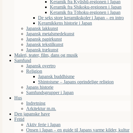
Keramik fra Kyūshū-regionen i Japan
Keramik fra Shikoku-regionen i Japan
Keramik fra Tōhoku-regionen i Japan
De seks store keramikskoler i Japan – en intro
Keramikkens historie i Japan
Japansk lakkunst
Japansk metalsmedekunst
Japansk papirkunst
Japansk tekstilkunst
Japansk trækunst
Maleri, teater, film, dans og musik
Samfund
Japansk overtro
Religion
Japansk buddhisme
Shintoisme – Japans oprindelige religion
Japans historie
Samfundsgrupper i Japan
Hus
Indretning
Arkitektur m.m.
Den japanske have
Fritid
Aktiv ferie i Japan
Onsen i Japan – en guide til Japans varme kilder, kultur