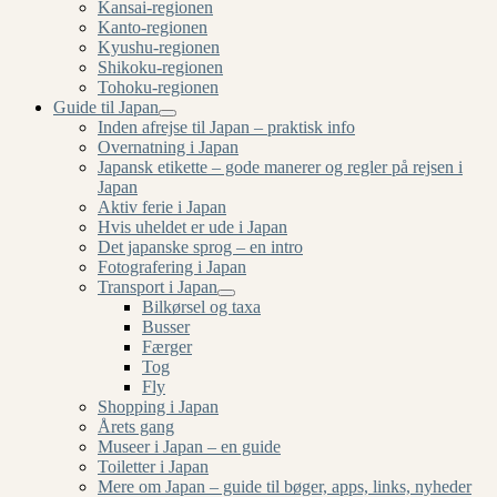
Kansai-regionen
Kanto-regionen
Kyushu-regionen
Shikoku-regionen
Tohoku-regionen
Guide til Japan
Inden afrejse til Japan – praktisk info
Overnatning i Japan
Japansk etikette – gode manerer og regler på rejsen i
Japan
Aktiv ferie i Japan
Hvis uheldet er ude i Japan
Det japanske sprog – en intro
Fotografering i Japan
Transport i Japan
Bilkørsel og taxa
Busser
Færger
Tog
Fly
Shopping i Japan
Årets gang
Museer i Japan – en guide
Toiletter i Japan
Mere om Japan – guide til bøger, apps, links, nyheder