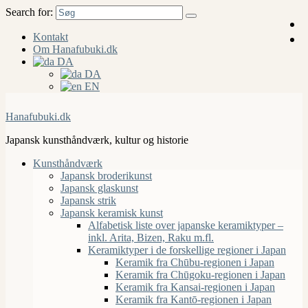
Search for:
Kontakt
Om Hanafubuki.dk
DA
DA
EN
Hanafubuki.dk
Japansk kunsthåndværk, kultur og historie
Kunsthåndværk
Japansk broderikunst
Japansk glaskunst
Japansk strik
Japansk keramisk kunst
Alfabetisk liste over japanske keramiktyper –
inkl. Arita, Bizen, Raku m.fl.
Keramiktyper i de forskellige regioner i Japan
Keramik fra Chūbu-regionen i Japan
Keramik fra Chūgoku-regionen i Japan
Keramik fra Kansai-regionen i Japan
Keramik fra Kantō-regionen i Japan