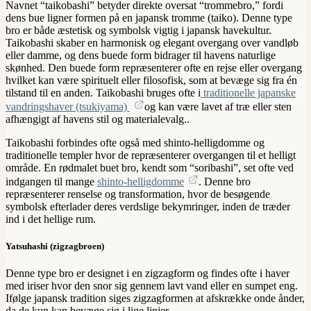
Navnet “taikobashi” betyder direkte oversat “trommebro,” fordi
dens bue ligner formen på en japansk tromme (taiko). Denne type
bro er både æstetisk og symbolsk vigtig i japansk havekultur.
Taikobashi skaber en harmonisk og elegant overgang over vandløb
eller damme, og dens buede form bidrager til havens naturlige
skønhed.
Den buede form repræsenterer ofte en rejse eller overgang
hvilket kan være spirituelt eller filosofisk, som at bevæge sig fra én
tilstand til en anden.
Taikobashi bruges ofte i
traditionelle japanske
vandringshaver (tsukiyama)
og kan være lavet af træ eller sten
afhængigt af havens stil og materialevalg.
.
Taikobashi forbindes ofte også med shinto-helligdomme og
traditionelle templer hvor de repræsenterer overgangen til et helligt
område. En rødmalet buet bro, kendt som “soribashi”, set ofte ved
indgangen til mange
shinto-helligdomme
. Denne bro
repræsenterer renselse og transformation, hvor de besøgende
symbolsk efterlader deres verdslige bekymringer, inden de træder
ind i det hellige rum.
Yatsuhashi (zigzagbroen)
Denne type bro er designet i en zigzagform og findes ofte i haver
med iriser hvor den snor sig gennem lavt vand eller en sumpet eng.
Ifølge japansk tradition siges zigzagformen at afskrække onde ånder,
da de kun kan bevæge sig i lige linjer.