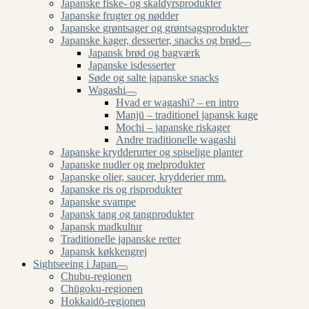
Japanske fiske- og skaldyrsprodukter
Japanske frugter og nødder
Japanske grøntsager og grøntsagsprodukter
Japanske kager, desserter, snacks og brød
Japansk brød og bagværk
Japanske isdesserter
Søde og salte japanske snacks
Wagashi
Hvad er wagashi? – en intro
Manjū – traditionel japansk kage
Mochi – japanske riskager
Andre traditionelle wagashi
Japanske krydderurter og spiselige planter
Japanske nudler og melprodukter
Japanske olier, saucer, krydderier mm.
Japanske ris og risprodukter
Japanske svampe
Japansk tang og tangprodukter
Japansk madkultur
Traditionelle japanske retter
Japansk køkkengrej
Sightseeing i Japan
Chubu-regionen
Chūgoku-regionen
Hokkaidō-regionen