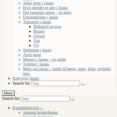
Aktiv ferie i Japan
Hvis uheldet er ude i Japan
Det japanske sprog – en intro
Fotografering i Japan
Transport i Japan
Bilkørsel og taxa
Busser
Færger
Tog
Fly
Shopping i Japan
Årets gang
Museer i Japan – en guide
Toiletter i Japan
Mere om Japan – guide til bøger, apps, links, nyheder
mm.
Kort over Japan
Search for:
Menu
Search for:
Kunsthåndværk
Japansk broderikunst