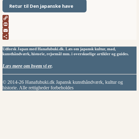
Retur til Den japanske have
Copy
Link
Print
Email
Share
Udforsk Japan med Hanafubuki.dk. Læs om japansk kultur, mad,
kunsthåndværk, historie, rejsemål mm. i overskuelige artikler og guides.
Læs mere om hvem vi er
.
© 2014-26 Hanafubuki.dk Japansk kunsthåndværk, kultur og
historie. Alle rettigheder forbeholdes