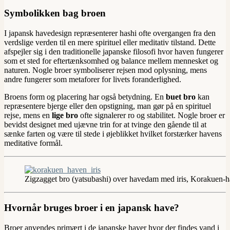
Symbolikken bag broen
I japansk havedesign repræsenterer hashi ofte overgangen fra den
verdslige verden til en mere spirituel eller meditativ tilstand. Dette
afspejler sig i den traditionelle japanske filosofi hvor haven fungerer
som et sted for eftertænksomhed og balance mellem mennesket og
naturen. Nogle broer symboliserer rejsen mod oplysning, mens
andre fungerer som metaforer for livets foranderlighed.
Broens form og placering har også betydning. En
buet bro
kan
repræsentere bjerge eller den opstigning, man gør på en spirituel
rejse, mens en
lige bro
ofte signalerer ro og stabilitet. Nogle broer er
bevidst designet med ujævne trin for at tvinge den gående til at
sænke farten og være til stede i øjeblikket hvilket forstærker havens
meditative formål.
Zigzagget bro (yatsubashi) over havedam med iris, Korakuen
Hvornår bruges broer i en japansk have?
Broer anvendes primært i de japanske haver hvor der findes vand i