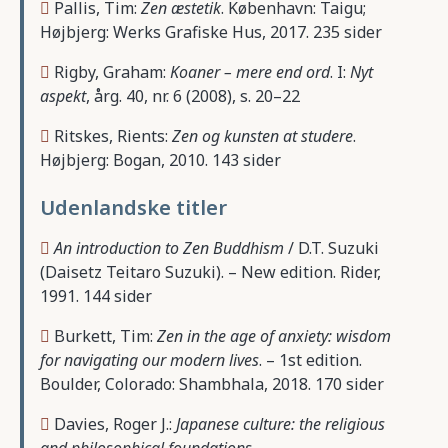
Pallis, Tim:
Zen æstetik
. København: Taigu;
Højbjerg: Werks Grafiske Hus, 2017. 235 sider
Rigby, Graham:
Koaner – mere end ord
. I:
Nyt
aspekt
, årg. 40, nr. 6 (2008), s. 20–22
Ritskes, Rients:
Zen og kunsten at studere
.
Højbjerg: Bogan, 2010. 143 sider
Udenlandske titler
An introduction to Zen Buddhism
/ D.T. Suzuki
(Daisetz Teitaro Suzuki). – New edition. Rider,
1991. 144 sider
Burkett, Tim:
Zen in the age of anxiety: wisdom
for navigating our modern lives
. – 1st edition.
Boulder, Colorado: Shambhala, 2018. 170 sider
Davies, Roger J.:
Japanese culture: the religious
and philosophical foundations