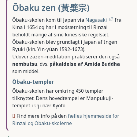
Ōbaku zen (黃檗宗)
Ōbaku-skolen kom til Japan via
Nagasaki
fra
Kina i 1654 og har i modsætning til Rinzai
beholdt mange af sine kinesiske regelsæt.
Ōbaku-skolen blev grundlagt i Japan af Ingen
Ryūki (kin. Yin-yüan 1592-1673).
Udover zazen-meditation praktiserer den også
nembutsu
, dvs.
påkaldelse af Amida Buddha
som middel.
Ōbaku-templer
Ōbaku-skolen har omkring 450 templer
tilknyttet. Dens hovedtempel er Manpukuji-
templet i Uji nær Kyoto.
Find mere info på den
fælles hjemmeside for
Rinzai og Ōbaku-skolerne