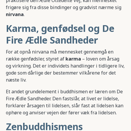
praktisere den Ædle Ottedelte Vej, kan mennesket
frigøre sig fra disse bindinger og gradvist nærme sig
nirvana
.
Karma, genfødsel og De
Fire Ædle Sandheder
For at opnå nirvana må mennesket gennemgå en
række genfødsler, styret af
karma
– loven om årsag
og virkning. Det er individets handlinger i tidligere liv,
gode som dårlige der bestemmer vilkårene for det
næste liv.
Et andet grundelement i buddhismen er læren om De
Fire Ædle Sandheder. Den fastslår, at livet er lidelse,
forklarer årsagen til lidelsen, slår fast at lidelsen kan
ophøre og anviser vejen der fører væk fra lidelsen.
Zenbuddhismens