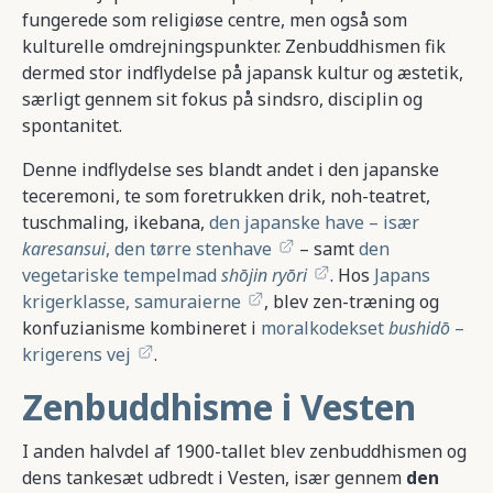
fungerede som religiøse centre, men også som
kulturelle omdrejningspunkter. Zenbuddhismen fik
dermed stor indflydelse på japansk kultur og æstetik,
særligt gennem sit fokus på sindsro, disciplin og
spontanitet.
Denne indflydelse ses blandt andet i den japanske
teceremoni, te som foretrukken drik, noh-teatret,
tuschmaling, ikebana,
den japanske have – især
karesansui
, den tørre stenhave
– samt
den
vegetariske tempelmad
shōjin ryōri
. Hos
Japans
krigerklasse, samuraierne
, blev zen-træning og
konfuzianisme kombineret i
moralkodekset
bushidō
–
krigerens vej
.
Zenbuddhisme i Vesten
I anden halvdel af 1900-tallet blev zenbuddhismen og
dens tankesæt udbredt i Vesten, især gennem
den