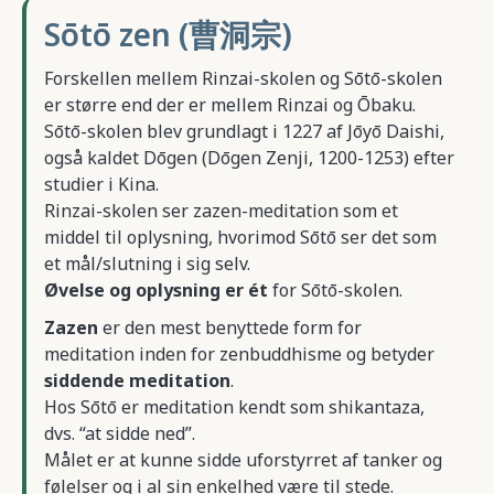
Sōtō zen (曹洞宗)
Forskellen mellem Rinzai-skolen og Sōtō-skolen
er større end der er mellem Rinzai og Ōbaku.
Sōtō-skolen blev grundlagt i 1227 af Jōyō Daishi,
også kaldet Dōgen (Dōgen Zenji, 1200-1253) efter
studier i Kina.
Rinzai-skolen ser zazen-meditation som et
middel til oplysning, hvorimod Sōtō ser det som
et mål/slutning i sig selv.
Øvelse og oplysning er ét
for Sōtō-skolen.
Zazen
er den mest benyttede form for
meditation inden for zenbuddhisme og betyder
siddende meditation
.
Hos Sōtō er meditation kendt som shikantaza,
dvs. “at sidde ned”.
Målet er at kunne sidde uforstyrret af tanker og
følelser og i al sin enkelhed være til stede.