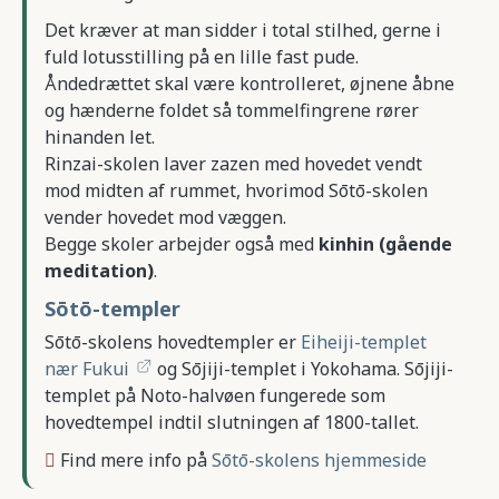
Det kræver at man sidder i total stilhed, gerne i
fuld lotusstilling på en lille fast pude.
Åndedrættet skal være kontrolleret, øjnene åbne
og hænderne foldet så tommelfingrene rører
hinanden let.
Rinzai-skolen laver zazen med hovedet vendt
mod midten af rummet, hvorimod Sōtō-skolen
vender hovedet mod væggen.
Begge skoler arbejder også med
kinhin (gående
meditation)
.
Sōtō-templer
Sōtō-skolens hovedtempler er
Eiheiji-templet
nær Fukui
og Sōjiji-templet i Yokohama. Sōjiji-
templet på Noto-halvøen fungerede som
hovedtempel indtil slutningen af 1800-tallet.
Find mere info på
Sōtō-skolens hjemmeside