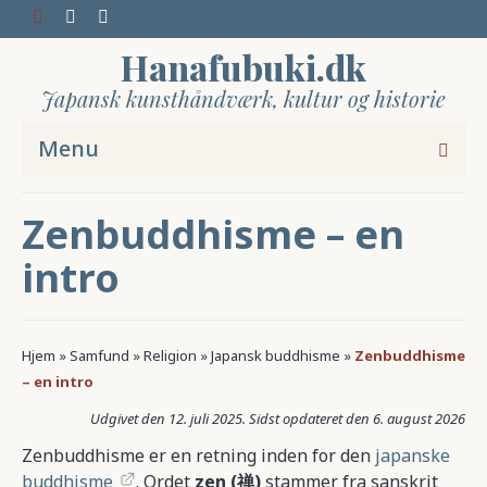
Hanafubuki.dk
Japansk kunsthåndværk, kultur og historie
Menu
Zenbuddhisme – en
intro
Hjem
»
Samfund
»
Religion
»
Japansk buddhisme
»
Zenbuddhisme
– en intro
12. juli 2025
6. august 2026
Zenbuddhisme er en retning inden for den
japanske
buddhisme
. Ordet
zen (禅)
stammer fra sanskrit