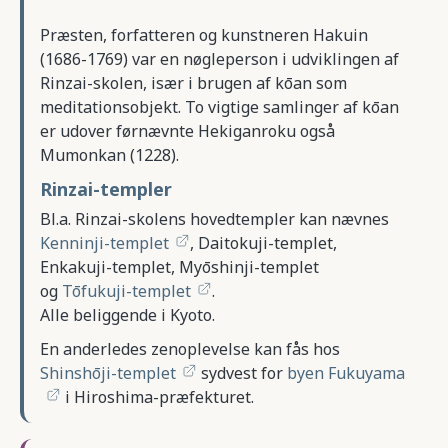
Præsten, forfatteren og kunstneren Hakuin
(1686-1769) var en nøgleperson i udviklingen af
Rinzai-skolen, især i brugen af kōan som
meditationsobjekt. To vigtige samlinger af kōan
er udover førnævnte Hekiganroku også
Mumonkan (1228).
Rinzai-templer
Bl.a. Rinzai-skolens hovedtempler kan nævnes
Kenninji-templet
, Daitokuji-templet,
Enkakuji-templet, Myōshinji-templet
og
Tōfukuji-templet
.
Alle beliggende i Kyoto.
En anderledes zenoplevelse kan fås hos
Shinshōji-templet
sydvest for
byen Fukuyama
i Hiroshima-præfekturet.