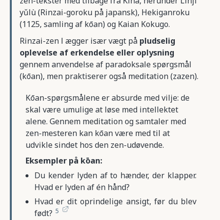
zen-tekster med tilbage fra Kina, herunder Línjì
yǔlù (Rinzai-goroku på japansk), Hekiganroku
(1125, samling af kōan) og Kaian Kokugo.
Rinzai-zen l ægger især vægt på
pludselig
oplevelse af erkendelse eller oplysning
gennem anvendelse af paradoksale spørgsmål
(
kōan
), men praktiserer også meditation (zazen).
Kōan-spørgsmålene er absurde med vilje: de
skal være umulige at løse med intellektet
alene. Gennem meditation og samtaler med
zen-mesteren kan kōan være med til at
udvikle sindet hos den zen-udøvende.
Eksempler på kōan:
Du kender lyden af to hænder, der klapper.
Hvad er lyden af én hånd?
Hvad er dit oprindelige ansigt, før du blev
5
født?