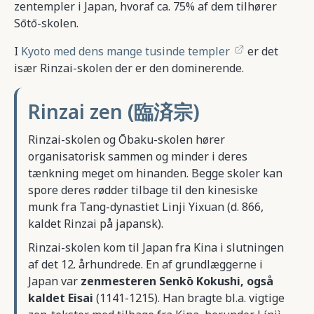
zentempler i Japan, hvoraf ca. 75% af dem tilhører
Sōtō-skolen.
I
Kyoto med dens mange tusinde templer
er det
især Rinzai-skolen der er den dominerende.
Rinzai zen (臨済宗)
Rinzai-skolen og Ōbaku-skolen hører
organisatorisk sammen og minder i deres
tænkning meget om hinanden. Begge skoler kan
spore deres rødder tilbage til den kinesiske
munk fra Tang-dynastiet Linji Yixuan (d. 866,
kaldet Rinzai på japansk).
Rinzai-skolen kom til Japan fra Kina i slutningen
af det 12. århundrede. En af grundlæggerne i
Japan var
zenmesteren Senkō Kokushi, også
kaldet Eisai
(1141-1215). Han bragte bl.a. vigtige