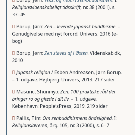
Borup, Jørn:
Tekst og ritual i zen-buddhismen
. I:
Religionsvidenskabeligt tidsskrift
, nr. 38 (2001), s.
33–45
Borup, Jørn:
Zen – levende japansk buddhisme
. –
Genudgivelse med nyt forord. Univers, 2016 (e-
bog)
Borup, Jørn:
Zen støves af i Østen
. Videnskab.dk,
2010
Japansk religion
/ Esben Andreasen, Jørn Borup.
– 1. udgave. Højbjerg: Univers, 2013. 217 sider
Masuno, Shunmyo:
Zen: 100 praktiske råd der
bringer ro og glæde i dit liv
. – 1. udgave.
København: People’sPress, 2019. 219 sider
Pallis, Tim:
Om zenbuddhismens åndelighed
. I:
Religionslæreren
, årg. 105, nr. 3 (2000), s. 6–7