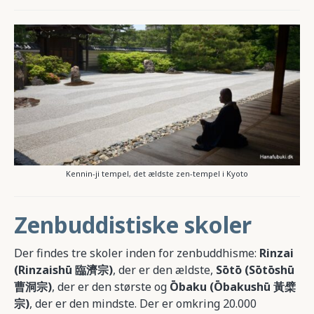
Kennin-ji tempel, det ældste zen-tempel i Kyoto
Zenbuddistiske skoler
Der findes tre skoler inden for zenbuddhisme:
Rinzai
(Rinzaishū 臨濟宗)
, der er den ældste,
Sōtō (Sōtōshū
曹洞宗)
, der er den største og
Ōbaku (Ōbakushū 黃檗
宗)
, der er den mindste. Der er omkring 20.000