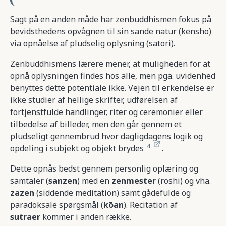
Sagt på en anden måde har zenbuddhismen fokus på
bevidsthedens opvågnen til sin sande natur (kensho)
via opnåelse af pludselig oplysning (satori).
Zenbuddhismens lærere mener, at muligheden for at
opnå oplysningen findes hos alle, men pga. uvidenhed
benyttes dette potentiale ikke. Vejen til erkendelse er
ikke studier af hellige skrifter, udførelsen af
fortjenstfulde handlinger, riter og ceremonier eller
tilbedelse af billeder, men den går gennem et
pludseligt gennembrud hvor dagligdagens logik og
4
opdeling i subjekt og objekt brydes
.
Dette opnås bedst gennem personlig oplæring og
samtaler (
sanzen
) med en
zenmester
(roshi) og vha.
zazen
(siddende meditation) samt gådefulde og
paradoksale spørgsmål (
k
ō
an
). Recitation af
sutraer
kommer i anden række.