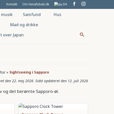
Kontakt
Om Hanafubuki.dk
DA
g musik
Samfund
Hus
Mad og drikke
t over Japan
ltur
»
Sightseeing i Sapporo
22. maj 2026
12. juli 2026
iv og det berømte Sapporo-øl.