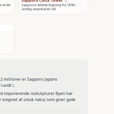
Sapporo Clock Tower →
ge ende
Sapporos ældste bygning fra 1878 i
vestlig-amerikansk stil
r 2 millioner er Sapporo Japans
rundt i.
d imponerende isskulpturer. Byen har
r omgivet af smuk natur, som giver gode