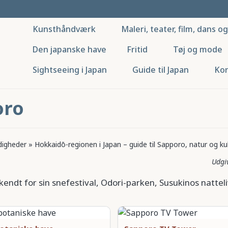
Kunsthåndværk
Maleri, teater, film, dans o
Den japanske have
Fritid
Tøj og mode
Sightseeing i Japan
Guide til Japan
Kor
oro
digheder
»
Hokkaidō-regionen i Japan – guide til Sapporo, natur og ku
dt for sin snefestival, Odori-parken, Susukinos nattel