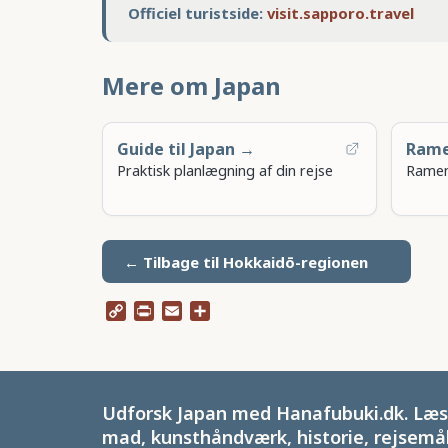
Officiel turistside:
visit.sapporo.travel
Mere om Japan
Guide til Japan →
Ram
Praktisk planlægning af din rejse
Ramen
← Tilbage til Hokkaidō-regionen
Copy
Print
Email
Share
Link
Udforsk Japan med Hanafubuki.dk. Læs 
mad, kunsthåndværk, historie, rejsemål