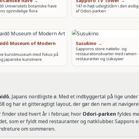
otaniske have →
Sapporo TV Tower →
ō Universitets botaniske have
147 m højt udsigtstårn i den østli
s oprindelige flora
af Odori-parken
aidō Museum of Modern
Susukino →
Sapporos store natteliv- og
restaurationskvarter med ramen-
e kunstmuseum med fokus på
restauranter og izakayaer
 og japanske kunstnere
aidō
, Japans nordligste ø. Med et indbyggertal på lige unde
68 og har et gitteragtigt layout, der gør den nem at navigere 
r finder sted hvert år i februar, hvor
Odori-parken
fyldes me
et, som er fyldt med restauranter og natklubber. Sapporo e
vandreture om sommeren.