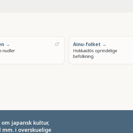
en →
Ainu-folket →
-nudler
Hokkaidōs oprindelige
befolkning
om japansk kultur,
 mm. i overskuelige