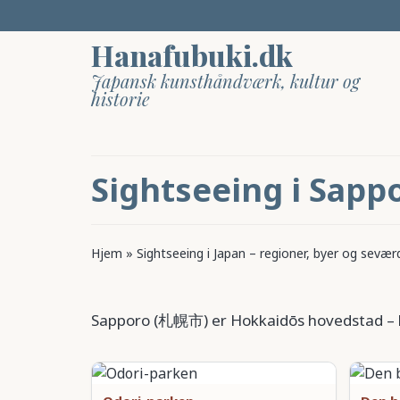
Hanafubuki.dk
Japansk kunsthåndværk, kultur og
historie
Sightseeing i Sapp
Hjem
»
Sightseeing i Japan – regioner, byer og sevær
Sapporo (札幌市) er Hokkaidōs hovedstad – ken