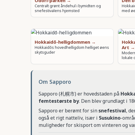
Odori-parken →
Den b
Centralt grønt åndehul i bymidten og
Hokkaid
snefestivalens hjemsted
med øen
Hokkaidō-helligdommen →
Hokk
Art →
Hokkaidōs hovedhelligdom helliget øens
skytsguder
Modern
lokale
Om Sapporo
Sapporo (札幌市) er hovedstaden på
Hokk
femtestørste by
. Den blev grundlagt i 18
Sapporo er berømt for sin
snefestival
, de
også et rigt natteliv, især i
Susukino
-områd
muligheder for skisport om vinteren og 