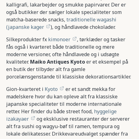
kalligrafi, lakarbejder og smukke papirvarer. Der er
også butikker der sælger lokale specialiteter som
matcha-baserede snacks,
traditionelle wagashi
(japanske kager
), og håndlavede chokolader.
Silkeprodukter fx
kimonoer
, tørklæder og tasker
fås også i kvarteret både traditionelle og mere
moderne versioner, ofte håndlavede og i udsøgte
kvaliteter.
Maiko Antiques Kyoto
er et eksempel på
en butik der tilbyder alt fra gamle
porcelænsgenstande til klassiske dekorationsartikler.
Gion-kvarteret i
Kyoto
er et sandt mekka for
madelskere hvor du kan opleve alt fra klassiske
japanske specialiteter til moderne internationale
retter. Her finder du både street food,
hyggelige
izakayaer
og eksklusive restauranter der serverer
alt fra sushi og wagyu-bøf til ramen, tempura og
lokale delikatesser. Drikkevareudvalget spænder fra