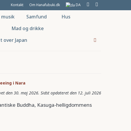
Kontakt
Om Hanafubuki.dk
DA
g musik
Samfund
Hus
Mad og drikke
t over Japan
eeing i Nara
30. maj 2026
12. juli 2026
igantiske Buddha, Kasuga-helligdommens