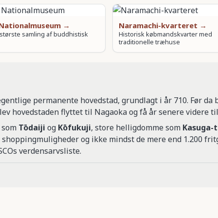
 Nationalmuseum →
Naramachi-kvarteret →
største samling af buddhistisk
Historisk købmandskvarter med
traditionelle træhuse
gentlige permanente hovedstad, grundlagt i år 710. Før da ble
lev hovedstaden flyttet til Nagaoka og få år senere videre til
r som
Tōdaiji
og
Kōfukuji
, store helligdomme som
Kasuga-t
e shoppingmuligheder og ikke mindst de mere end 1.200 frit
SCOs verdensarvsliste.