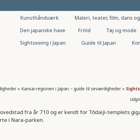
Kunsthåndværk
Maleri, teater, film, dans o
Den japanske have
Fritid
Tøj og mode
Sightseeing i Japan
Guide til Japan
Kor
digheder
»
Kansai-regionen i Japan – guide til seværdigheder
»
Sights
vedstad fra år 710 og er kendt for Tōdaiji-templets g
rte i Nara-parken.