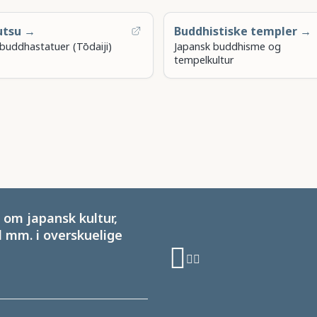
utsu →
Buddhistiske templer →
buddhastatuer (Tōdaiji)
Japansk buddhisme og
tempelkultur
om japansk kultur,
 mm. i overskuelige