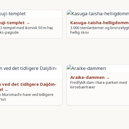
uji-templet →
Kasuga-taisha-helligdom
-tempel med ikonisk 50 m høj
3.000 stenlanterner og bronzelygt
ks-pagode
hellig skov
Araike-dammen →
Fredfyldt dam i Nara-parken med
 ved det tidligere Daijōin-
kirsebærtræer
el →
k Muromachi-have ved tidligere
rhus