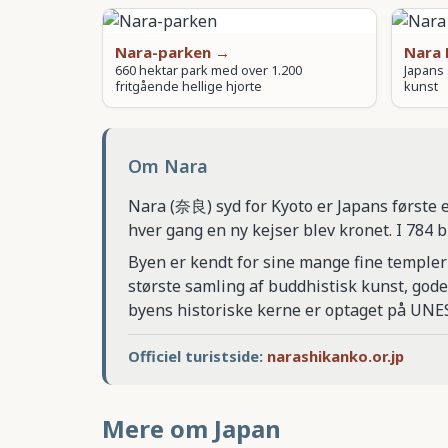
Nara-parken →
Nara
660 hektar park med over 1.200
Japans 
fritgående hellige hjorte
kunst
Om Nara
Nara (奈良) syd for Kyoto er Japans første e
hver gang en ny kejser blev kronet. I 784 b
Byen er kendt for sine mange fine temple
største samling af buddhistisk kunst, god
byens historiske kerne er optaget på UNE
Officiel turistside:
narashikanko.or.jp
Mere om Japan