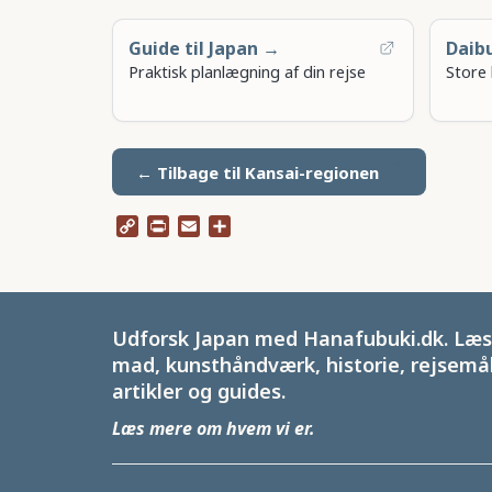
Guide til Japan →
Daib
Praktisk planlægning af din rejse
Store 
← Tilbage til Kansai-regionen
Copy
Print
Email
Share
Link
Udforsk Japan med Hanafubuki.dk. Læs 
mad, kunsthåndværk, historie, rejsemål
artikler og guides.
Læs mere om hvem vi er
.