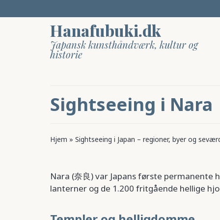
Hanafubuki.dk
Japansk kunsthåndværk, kultur og
historie
Sightseeing i Nara
Hjem
»
Sightseeing i Japan – regioner, byer og sevær
Nara (奈良) var Japans første permanente ho
lanterner og de 1.200 fritgående hellige hjo
Templer og helligdomme