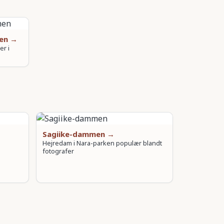
men →
er i
Sagiike-dammen →
Hejredam i Nara-parken populær blandt
fotografer