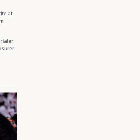
dte at
om
rialer
risurer