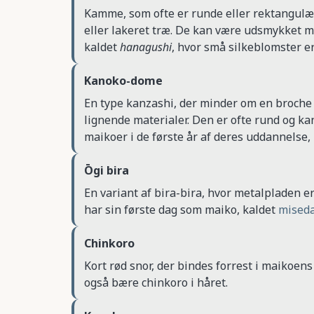
Kamme, som ofte er runde eller rektangulære
eller lakeret træ. De kan være udsmykket 
kaldet
hanagushi
, hvor små silkeblomster e
Kanoko-dome
En type kanzashi, der minder om en broche og
lignende materialer. Den er ofte rund og 
maikoer i de første år af deres uddannelse
Ōgi bira
En variant af bira-bira, hvor metalpladen e
har sin første dag som maiko, kaldet
mised
Chinkoro
Kort rød snor, der bindes forrest i maikoe
også bære chinkoro i håret.