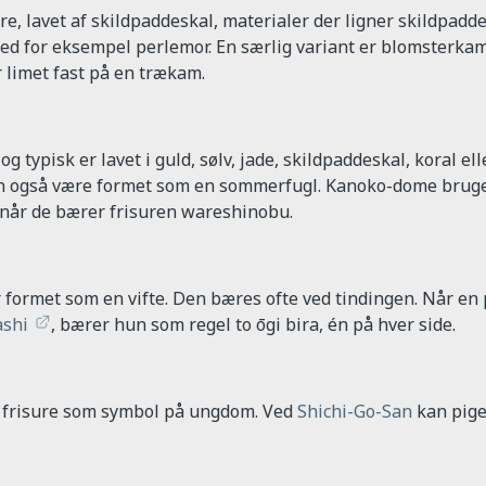
, lavet af skildpaddeskal, materialer der ligner skildpadde
med for eksempel perlemor. En særlig variant er blomsterka
r limet fast på en trækam.
 typisk er lavet i guld, sølv, jade, skildpaddeskal, koral ell
kan også være formet som en sommerfugl. Kanoko-dome bruge
, når de bærer frisuren wareshinobu.
r formet som en vifte. Den bæres ofte ved tindingen. Når en 
ashi
, bærer hun som regel to ōgi bira, én på hver side.
ns frisure som symbol på ungdom. Ved
Shichi-Go-San
kan pige