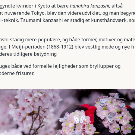
gyndte kvinder i Kyoto at bære
hanabira kanzashi
, altså
et nuværende Tokyo, blev den videreudviklet, og man begyn
i-teknik. Tsumami kanzashi er stadig et kunsthåndværk, s
ashi stadig mere populære, og både former, motiver og mate
ge. I Meiji-perioden (1868-1912) blev vestlig mode og nye f
eres tidligere betydning.
ruges både ved formelle lejligheder som bryllupper og
derne frisurer.