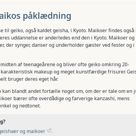
maikos påklædning
il geiko, også kaldet geisha, i Kyoto. Maikoer findes også 
deres uddannelse er anderledes end den i Kyoto. Maikoer og
r, der synger, danser og underholder gæster ved fester og i
i midten af teenageårene og bliver ofte geiko omkring 20-
, karakteristisk makeup og meget kunstfærdige frisurer. Gei
lt bruger deres eget hår.
n kan blandt andet fortælle noget om, om der er tale om en 
Maikoer bærer ofte overdådige og farverige kanzashi, mens
nkel og nedtonet.
ng?
geishaer og maikoer
.