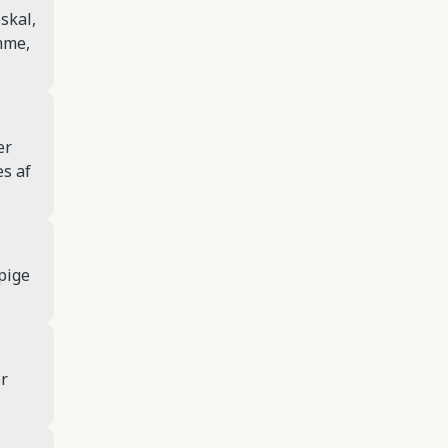
skal,
mme,
er
s af
pige
r