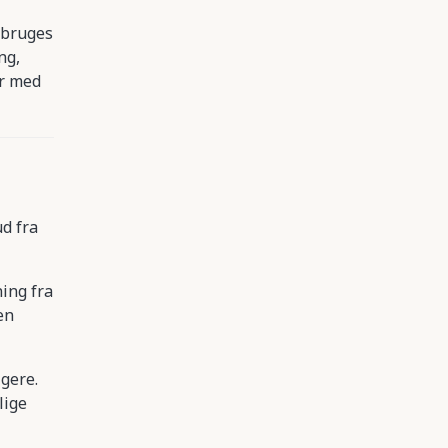
 bruges
ng,
er med
ud fra
ing fra
en
igere.
lige