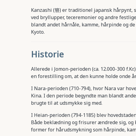
Kanzashi (簪) er traditionel japansk hårpynt,
ved bryllupper, teceremonier og andre festlig
blandt andet hårnåle, kamme, hårpinde og de
Kyoto.
Historie
Allerede i Jomon-perioden (ca. 12.000-300 f.Kr
en forestilling om, at den kunne holde onde å
I Nara-perioden (710-794), hvor Nara var hov
Kina. I den periode begyndte man blandt ande
brugte til at udsmykke sig med.
I Heian-perioden (794-1185) blev hovedstaden f
Både beklædning og frisurer ændrede sig, og 
former for hårudsmykning som hårpinde, kam