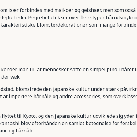
 som især forbindes med maikoer og geishaer, men som også
e lejligheder. Begrebet dækker over flere typer hårudsmykni
 karakteristiske blomsterdekorationer, som mange forbind
.) kender man til, at mennesker satte en simpel pind i håret 
nder væk.
edstad, blomstrede den japanske kultur under stærk påvirkn
t at importere hårnåle og andre accessories, som overklass
lyttet til Kyoto, og den japanske kultur udviklede sig yderl
kanzashi blev efterhånden en samlet betegnelse for forskel
me og hårnåle.