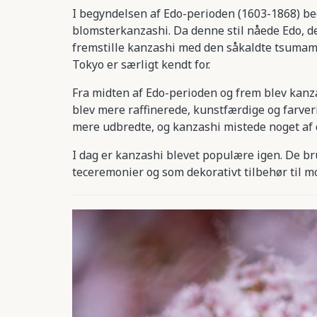
I begyndelsen af Edo-perioden (1603-1868) be
blomsterkanzashi. Da denne stil nåede Edo, d
fremstille kanzashi med den såkaldte tsumam
Tokyo er særligt kendt for.
Fra midten af Edo-perioden og frem blev kanz
blev mere raffinerede, kunstfærdige og farveri
mere udbredte, og kanzashi mistede noget af d
I dag er kanzashi blevet populære igen. De b
teceremonier og som dekorativt tilbehør til mo