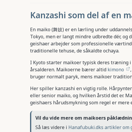
Kanzashi som del af en 
En maiko (舞妓) er en lærling under uddannelse t
Tokyo, men er langt mindre udbredte dér, og 
geishaer arbejder som professionelle værtinde
traditionelle tehuse, de såkaldte ochaya.
I Kyoto starter maikoer typisk deres træning 
årsalderen. Maikoerne bærer altid
kimono
bruger normalt paryk, mens maikoer traditione
Her spiller kanzashi en vigtig rolle. Hårpynte
eller senior maiko, og hvilken årstid det er. 
geishaers hårudsmykning som regel er mere e
Vil du vide mere om maikoers påklædni
Så læs videre i
Hanafubuki.dks artikler om 