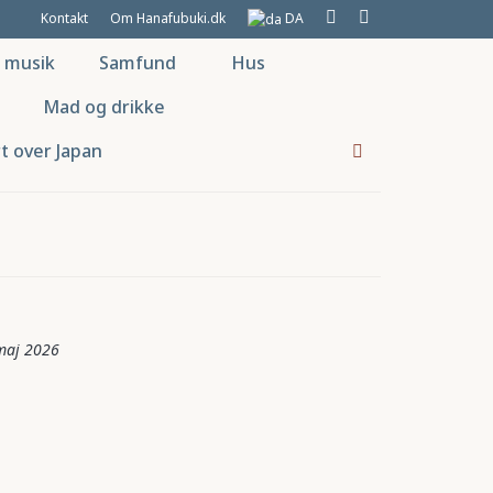
Kontakt
Om Hanafubuki.dk
DA
g musik
Samfund
Hus
Mad og drikke
t over Japan
maj 2026